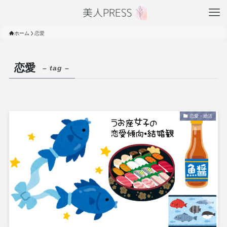
ホーム
恋愛
恋愛
– tag –
恋愛・婚活