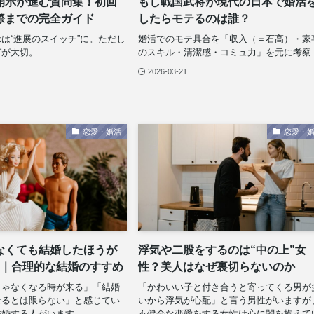
開示が進む質問集！初回
もし戦国武将が現代の日本で婚活
際までの完全ガイド
したらモテるのは誰？
は“進展のスイッチ”に。ただし
婚活でのモテ具合を「収入（＝石高）・家
グが大切。
のスキル・清潔感・コミュ力」を元に考察
2026-03-21
恋愛・婚活
恋愛・
なくても結婚したほうが
浮気や二股をするのは“中の上”女
つ｜合理的な結婚のすすめ
性？美人はなぜ裏切らないのか
じゃなくなる時が来る」「結婚
「かわいい子と付き合うと寄ってくる男が
なるとは限らない」と感じてい
いから浮気が心配」と言う男性がいますが
結婚する人がいます。
不健全な恋愛をする女性は心に闇を抱えて