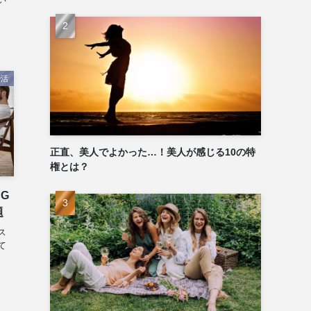
婚活
正直、美人でよかった…！美人が感じる10の特
権とは？
G
題
ス
て