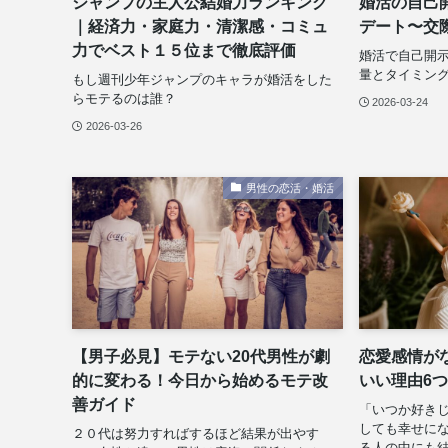
ジャンプの主人公結婚力ランキング
婚活の自己
｜経済力・家庭力・清潔感・コミュ
デート〜交
力でベスト１５位まで徹底評価
婚活で自己開示
量とタイミン
もし週刊少年ジャンプのキャラが婚活をした
らモテるのは誰？
2026-03-24
2026-03-26
男性の恋活・婚活
【男子必見】モテない20代男性が劇
恋愛感情が
的に変わる！今日から始めるモテ改
いい理由6
善ガイド
「いつか好き
しても幸せに
２０代は努力すればするほど結果が出やす
る人の中にも