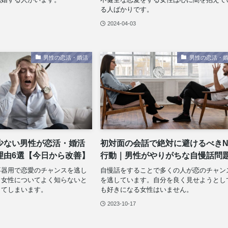
る人ばかりです。
2024-04-03
男性の恋活・婚活
男性の恋活・
少ない男性が恋活・婚活
初対面の会話で絶対に避けるべきN
理由6選【今日から改善】
行動｜男性がやりがちな自慢話問
不器用で恋愛のチャンスを逃し
自慢話をすることで多くの人が恋のチャン
？女性についてよく知らないと
を逃しています。自分を良く見せようとし
してしまいます。
も好きになる女性はいません。
2023-10-17