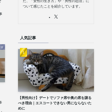
を
た、「女性の生き方」や「男性の恋活」に
ついて感じたことを紹介しています。
事
人気記事
婚活
【男性向け】デートでソファ席や奥の席を譲る
多
べき理由｜エスコートできない男にならないた
、
めに
い