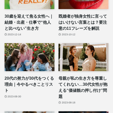
30歳を迎えて焦る女性へ｜
既婚者が独身女性に言って
結婚・出産・仕事で“他人
はいけない言葉とは？要注
と比べない”生き方
意の11フレーズを解説
2023-12-14
2023-10-12
20代の努力が30代をつくる
母親が私の生き方を尊重し
理由｜今やるべきことリス
てくれない…30代女性が抱
ト
える“価値観の押し付け”問
題
2023-08-30
2023-08-16