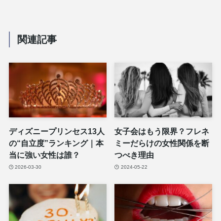
関連記事
ディズニープリンセス13人
女子会はもう限界？フレネ
の“自立度”ランキング｜本
ミーだらけの女性関係を断
当に強い女性は誰？
つべき理由
2026-03-30
2024-05-22